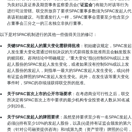
为良好以及证券及期货事务监察委员会(“
证监会
”)有能力对该等行为
进行司法管辖。联交所放弃了要求SPAC董事多数须为SPAC发起人代
表该初始建议。与普通发行人一样，SPAC董事会需要至少包含至少
占董事会三分之一的三名独立非执行董事。
以下是对SPAC机制进行的其他一些值得关注的修订：
关键
SPAC
发起人的重大变化需获得批准
：初始建议规定，SPAC发起
人发生重大变化需通过特别决议的方式获得股东批准而且会触发股东
的赎回权。咨询结论中明确规定，“重大变化”指(i)控制50%或以上发
起人股份的SPAC发起人发生变化，或者如果没有控制50%或以上发
起人股份的发起人，则指单一最大的SPAC发起人发生变化，或(ii)持
有证监会牌照的SPAC发起人发生变化。此外，在发生该等重大变化
事件时，SPAC的存续须获得联交所的批准。
关于
SPAC
首次上市的公开市场要求
：在考虑商业可行性之后，联交
所决定将SPAC首次上市中要求的最少机构专业投资者人数从30名减
少到20名。
关于
SPAC
发起人的牌照要求
：虽然坚持要求至少有一名SPAC发起人
必须(i)持有至少10%的发起人股份，以及(ii)是持有证监会颁发的第六
类（针对公司融资提供咨询）和/或第九类（资产管理）牌照的公司，