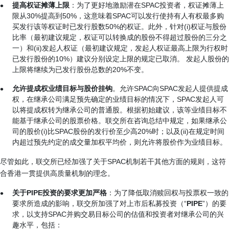
提高权证摊薄上限
：为了更好地激励潜在SPAC投资者，权证摊薄上
限从30%提高到50%，这意味着SPAC可以发行使持有人有权最多购
买发行该等权证时已发行股数50%的权证。此外，针对(i)权证与股份
比率（最初建议规定，权证可以转换成的股份不得超过股份的三分之
一）和(ii)发起人权证（最初建议规定，发起人权证最高上限为行权时
已发行股份的10%）建议分别设定上限的规定已取消。 发起人股份的
上限将继续为已发行股份总数的20%不变。
允许提成权业绩目标与股价挂钩
。允许SPAC向SPAC发起人提供提成
权，在继承公司满足预先确定的业绩目标的情况下，SPAC发起人可
以将提成权转为继承公司的普通股。根据初始建议，该等业绩目标不
能基于继承公司的股票价格。联交所在咨询总结中规定，如果继承公
司的股价(i)比SPAC股份的发行价至少高20%时；以及(ii)在规定时间
内超过预先约定的成交量加权平均价，则允许将股价作为业绩目标。
尽管如此，联交所已经加强了关于SPAC机制若干其他方面的规则，这符
合香港一贯提供高质量机制的理念。
关于
PIPE
投资的要求更加严格
：为了降低取消赎回权与投票权一致的
要求所造成的影响，联交所加强了对上市后私募投资（“
PIPE
”）的要
求，以支持SPAC并购交易目标公司的估值和投资者对继承公司的兴
趣水平，包括：