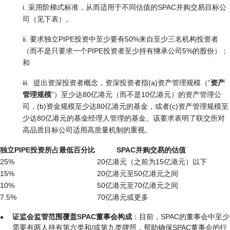
i. 采用阶梯式标准，从而适用于不同估值的SPAC并购交易目标公
司（见下表）。
ii. 要求独立PIPE投资中至少要有50%来自至少三名机构投资者
（而不是只要求一个PIPE投资者至少持有继承公司5%的股份）；
和
iii. 提出资深投资者概念，资深投资者指(a)资产管理规模（“
资产
管理规模
”）至少达80亿港元（而不是10亿港元）的资产管理公
司，(b)资金规模至少达80亿港元的基金，或者(c)资产管理规模至
少达80亿港元的基金经理人管理的基金。该要求表明了联交所对
高品质目标公司适用高质量机制的重视。
独立
PIPE
投资所占最低百分比
SPAC
并购交易的估值
25%
20亿港元（之前为15亿港元）以下
15%
20亿港元至50亿港元之间
10%
50亿港元至70亿港元之间
7.5%
70亿港元或更多
证监会监管范围覆盖
SPAC
董事会构成
：目前，SPAC的董事会中至少
需要有两人持有第六类和/或第九类牌照，帮助确保SPAC董事会的行