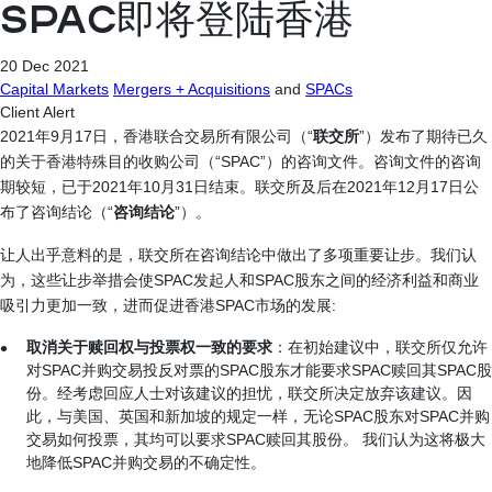
SPAC即将登陆香港
20 Dec 2021
Capital Markets
Mergers + Acquisitions
and
SPACs
Client Alert
2021年9月17日，香港联合交易所有限公司（“
联交所
”）发布了期待已久
的关于香港特殊目的收购公司（“SPAC”）的咨询文件。咨询文件的咨询
期较短，已于2021年10月31日结束。联交所及后在2021年12月17日公
布了咨询结论（“
咨询结论
”）。
让人出乎意料的是，联交所在咨询结论中做出了多项重要让步。我们认
为，这些让步举措会使SPAC发起人和SPAC股东之间的经济利益和商业
吸引力更加一致，进而促进香港SPAC市场的发展:
取消关于赎回权与投票权一致的要求
：在初始建议中，联交所仅允许
对SPAC并购交易投反对票的SPAC股东才能要求SPAC赎回其SPAC股
份。经考虑回应人士对该建议的担忧，联交所决定放弃该建议。因
此，与美国、英国和新加坡的规定一样，无论SPAC股东对SPAC并购
交易如何投票，其均可以要求SPAC赎回其股份。 我们认为这将极大
地降低SPAC并购交易的不确定性。