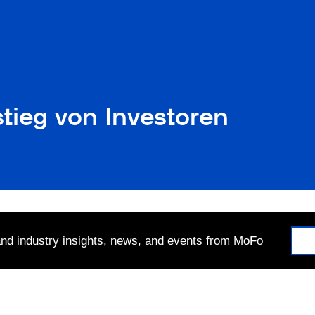
tieg von Investoren
 and industry insights, news, and events from MoFo