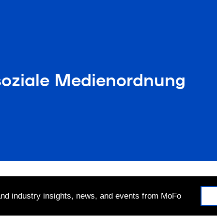
 soziale Medi­en­ord­nung
 and industry insights, news, and events from MoFo