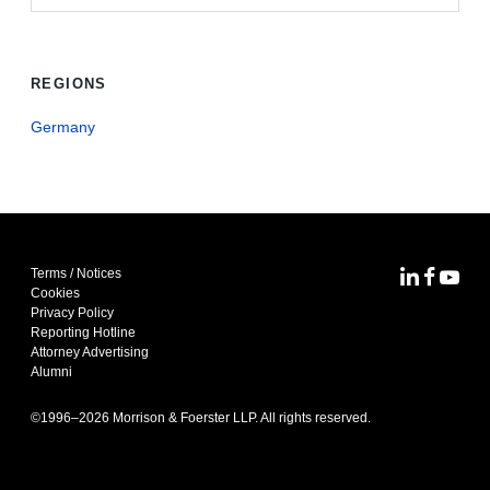
REGIONS
Germany
Terms / Notices
MoFo Lin
MoFo F
MoFo
Cookies
Privacy Policy
Reporting Hotline
Attorney Advertising
Alumni
©1996–
2026
Morrison & Foerster LLP. All rights reserved.