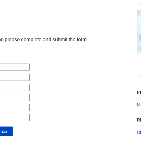
ar, please complete and submit the form
P
Me
R
C