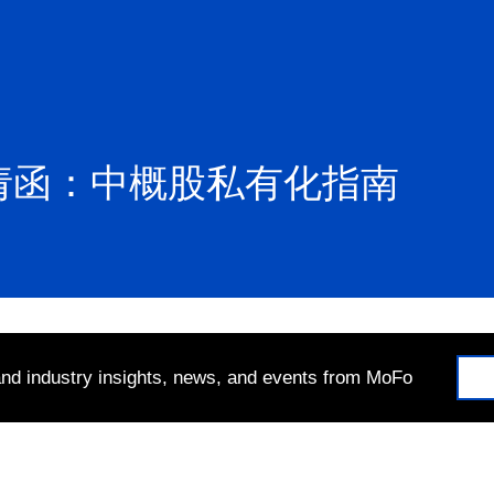
请函：中概股私有化指南
 and industry insights, news, and events from MoFo