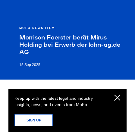
MOFO NEWS ITEM
Morrison Foerster berät Mirus
Holding bei Erwerb der lohn-ag.de
AG
15 Sep 2025
Keep up with the latest legal and industry
insights, news, and events from MoFo
SIGN UP